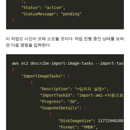
]
"Status"
: 
"active"
"StatusMessage"
: 
"pending"
}
이 작업도 시간이 오래 소요될 것이다. 작업 진행 중인 상태를 보려
면 다음 명령을 입력한다.
{
"ImportImageTasks"
: 
[
{
"Description"
: 
"<임의의 설명>"
"ImportTaskId"
: 
"import-ami-<자동으로
"Progress"
: 
"30"
"SnapshotDetails"
: 
[
{
"DiskImageSize"
"Format"
: 
"VMDK"