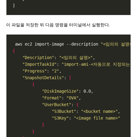
이 파일을 저장한 뒤 다음 명령을 터미널에서 실행한다.
 aws ec2 import-image --description 
"<임의의 설명>"
 
{
"Description"
: 
"<임의의 설명>"
"ImportTaskId"
: 
"import-ami-<자동으로 지정되는 
"Progress"
: 
"2"
"SnapshotDetails"
: 
[
{
"DiskImageSize"
"Format"
: 
"OVA"
"UserBucket"
: 
{
"S3Bucket"
: 
"<bucket name>"
"S3Key"
: 
"<image file name>"
}
}