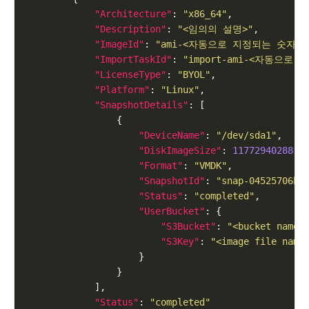
"Architecture"
: 
"x86_64"
"Description"
: 
"<임의의 설명>"
"ImageId"
: 
"ami-<자동으로 지정되는 숫자/
"ImportTaskId"
: 
"import-ami-<자동으로
"LicenseType"
: 
"BYOL"
"Platform"
: 
"Linux"
"SnapshotDetails"
"DeviceName"
: 
"/dev/sda1"
"DiskImageSize"
: 
11772940288.0
"Format"
: 
"VMDK"
"SnapshotId"
: 
"snap-04525706b9
"Status"
: 
"completed"
"UserBucket"
"S3Bucket"
: 
"<bucket name>
"S3Key"
: 
"<image file name
"Status"
: 
"completed"