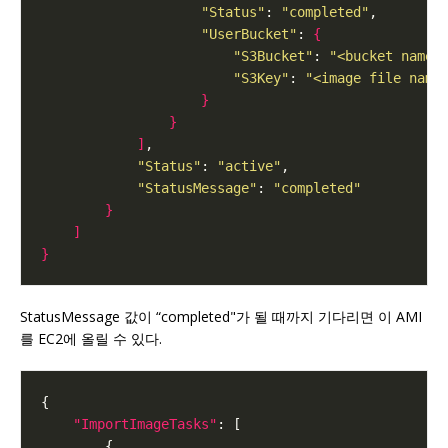
"Status"
: 
"completed"
"UserBucket"
: 
{
"S3Bucket"
: 
"<bucket name>
"S3Key"
: 
"<image file name
}
}
]
"Status"
: 
"active"
"StatusMessage"
: 
"completed"
}
]
}
StatusMessage 값이 “completed"가 될 때까지 기다리면 이 AMI
를 EC2에 올릴 수 있다.
"ImportImageTasks"